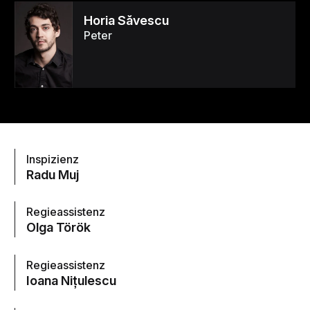
Horia Săvescu
Peter
Inspizienz
Radu Muj
Regieassistenz
Olga Török
Regieassistenz
Ioana Nițulescu