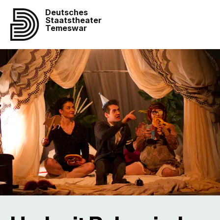
Deutsches
Staatstheater
Temeswar