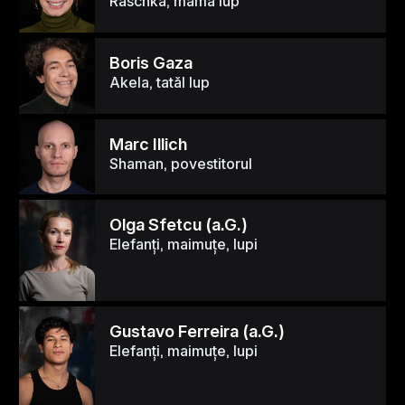
Raschka, mama lup
Boris Gaza
Akela, tatăl lup
Marc Illich
Shaman, povestitorul
Olga Sfetcu (a.G.)
Elefanți, maimuțe, lupi
Gustavo Ferreira (a.G.)
Elefanți, maimuțe, lupi