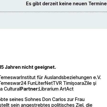
Es gibt derzeit keine neuen Termine
 15 Jahren nicht geeignet.
TemeswarInstitut für Auslandsbeziehungen e.V.
Temeswar24 FunLiterNetTVR TimişoaraZile şi
 Cultural
Partner:
Librarium ArtAct
lobte seines Sohnes Don Carlos zur Frau
lt sein angestrebtes politisches Ziel, die