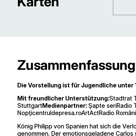
Karten
Zusammenfassung
Die Vorstellung ist für Jugendliche unter
Mit freundlicher Unterstützung:
Stadtrat 
Stuttgart
Medienpartner:
Şapte seriRadio 
Nopţicentruldepresa.roArtActRadio România
König Philipp von Spanien hat sich die Ver
genommen. Der emotionsgeladene Carlos stel