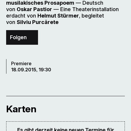
musilakisches Prosapoem
–– Deutsch
von
Oskar Pastior
–– Eine Theaterinstallation
erdacht von
Helmut Stürmer
, begleitet
von
Silviu Purcărete
Folgen
Premiere
18.09.2015, 19:30
Karten
Es gibt derzeit keine neuen Termine für