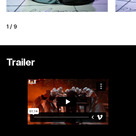
1
/
9
Trailer