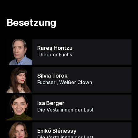
Besetzung
Rareş Hontzu
Theodor Fuchs
Silvia Török
Fuchserl, Weißer Clown
Isa Berger
Die Vestalinnen der Lust
Enikő Blénessy
Die Vestalinnen der Lust