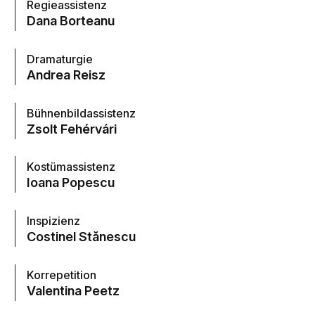
Regieassistenz
Dana Borteanu
Dramaturgie
Andrea Reisz
Bühnenbildassistenz
Zsolt Fehérvári
Kostümassistenz
Ioana Popescu
Inspizienz
Costinel Stănescu
Korrepetition
Valentina Peetz