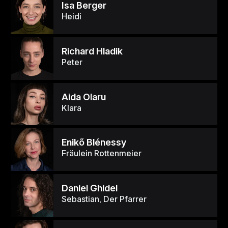
Isa Berger
Heidi
Richard Hladik
Peter
Aida Olaru
Klara
Enikő Blénessy
Fräulein Rottenmeier
Daniel Ghidel
Sebastian, Der Pfarrer