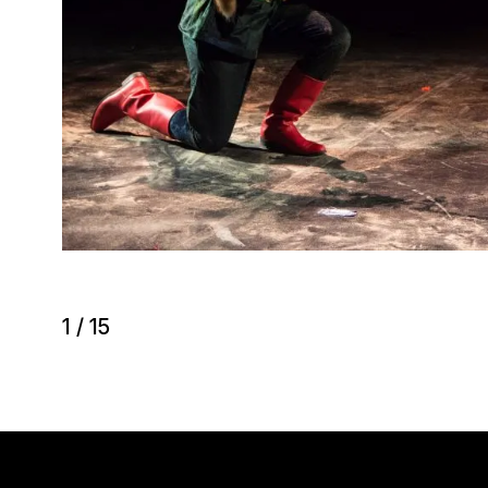
1
/
15