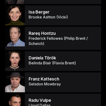
Isa Berger
Brooke Ashton (Vicki)
Rareş Hontzu
Frederick Fellowes (Philip Brent /
Scheich)
Daniela Török
Belinda Blair (Flavia Brent)
Franz Kattesch
Selsdon Mowbray
Radu Vulpe
Lloyd Dallas