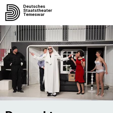
Deutsches
Staatstheater
Temeswar