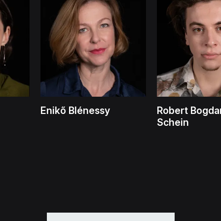
Enikő Blénessy
Robert Bogda
Schein