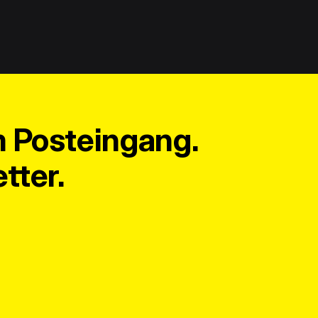
m Posteingang.
tter.