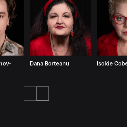
nov-
Dana Borteanu
Isolde Cob