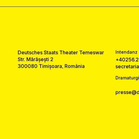
Deutsches Staats Theater Temeswar
Intendanz 
Str. Mărășești 2
+40256.2
300080 Timișoara, România
secretari
Dramaturgi
presse@ds