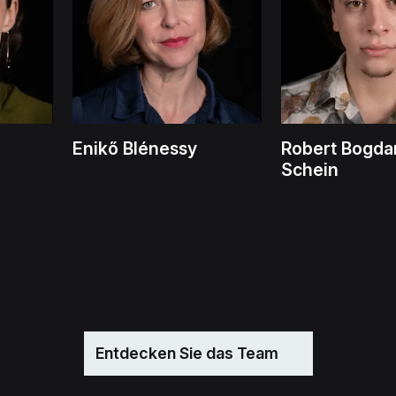
Enikő Blénessy
Robert Bogda
Schein
Entdecken Sie das Team