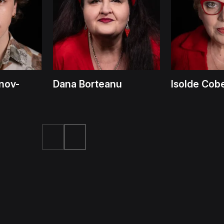
nov-
Dana Borteanu
Isolde Cob