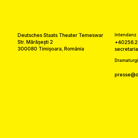
Deutsches Staats Theater Temeswar
Intendanz 
Str. Mărășești 2
+40256.2
300080 Timișoara, România
secretari
Dramaturgi
presse@ds