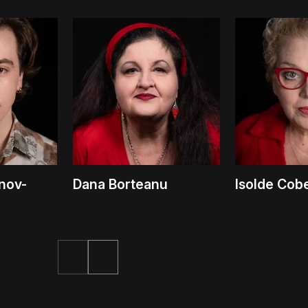
nov-
Dana Borteanu
Isolde Cob