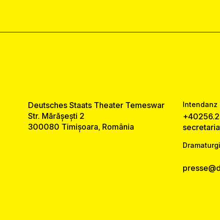
Deutsches Staats Theater Temeswar
Intendanz 
Str. Mărășești 2
+40256.2
300080 Timișoara, România
secretari
Dramaturgi
presse@ds