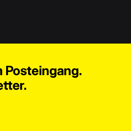
m Posteingang.
tter.