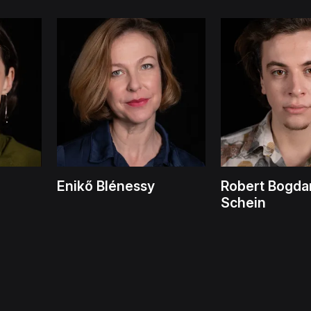
Enikő Blénessy
Robert Bogda
Schein