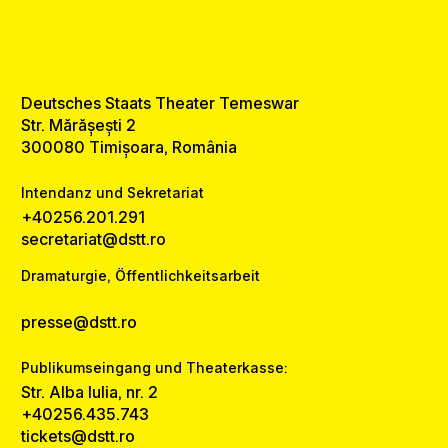
Deutsches Staats Theater Temeswar
Str. Mărășești 2
300080 Timișoara, România
Intendanz und Sekretariat
+40256.201.291
secretariat@dstt.ro
Dramaturgie, Öffentlichkeitsarbeit
presse@dstt.ro
Publikumseingang und Theaterkasse:
Str. Alba Iulia, nr. 2
+40256.435.743
tickets@dstt.ro