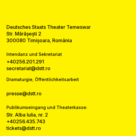
Deutsches Staats Theater Temeswar
Str. Mărășești 2
300080 Timișoara, România
Intendanz und Sekretariat
+40256.201.291
secretariat@dstt.ro
Dramaturgie, Öffentlichkeitsarbeit
presse@dstt.ro
Publikumseingang und Theaterkasse:
Str. Alba Iulia, nr. 2
+40256.435.743
tickets@dstt.ro