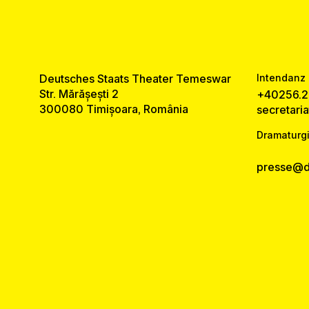
Deutsches Staats Theater Temeswar
Intendanz 
Str. Mărășești 2
+40256.2
300080 Timișoara, România
secretari
Dramaturgi
presse@ds