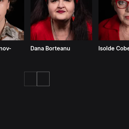
nov-
Dana Borteanu
Isolde Cob