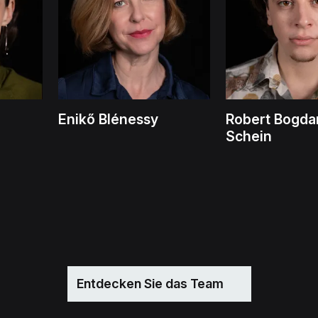
Enikő Blénessy
Robert Bogda
Schein
Entdecken Sie das Team