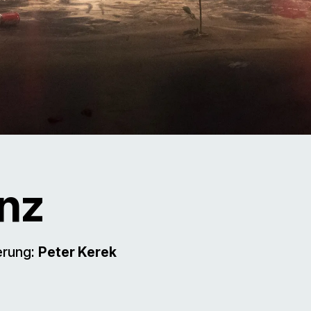
inz
erung:
Peter Kerek