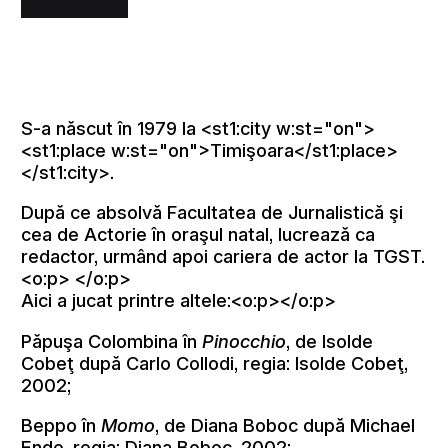
S-a n
ăscut în 1979 la <st1:city w:st="on">
<st1:place w:st="on">Timişoara</st1:place>
</st1:city>.
După ce absolvă Facultatea de Jurnalistică şi
cea de Actorie în oraşul natal, lucrează ca
redactor, urmând apoi cariera de actor la TGST.
<o:p> </o:p>
Aici a jucat printre altele:<o:p></o:p>
Păpuşa Colombina în
Pinocchio
, de Isolde
Cobeţ după Carlo Collodi, regia: Isolde Cobeţ,
2002;
Beppo în
Momo
, de Diana Boboc după Michael
Ende, regia: Diana Boboc, 2002;