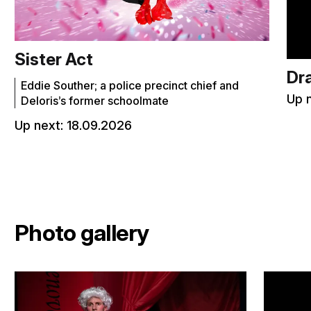
Sister Act
Dr
Eddie Souther; a police precinct chief and
Up 
Deloris’s former schoolmate
Up next:
18.09.2026
Photo gallery