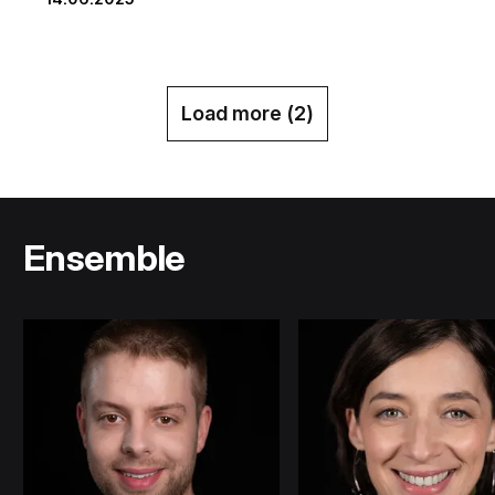
Load more (
2
)
Ensemble