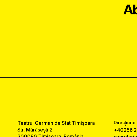
Ab
Teatrul German de Stat Timișoara
Direcțiune 
Str. Mărășești 2
+40256.2
300080 Timișoara, România
secretari