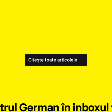
Citește toate articolele
trul German în inboxul 