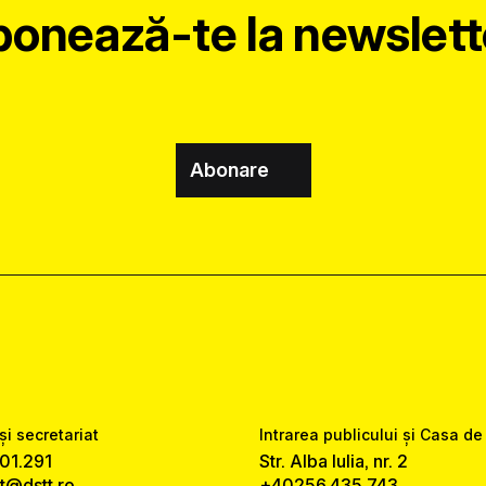
onează-te la newslett
Abonare
și secretariat
Intrarea publicului și Casa de
01.291
Str. Alba Iulia, nr. 2
at@dstt.ro
+40256.435.743