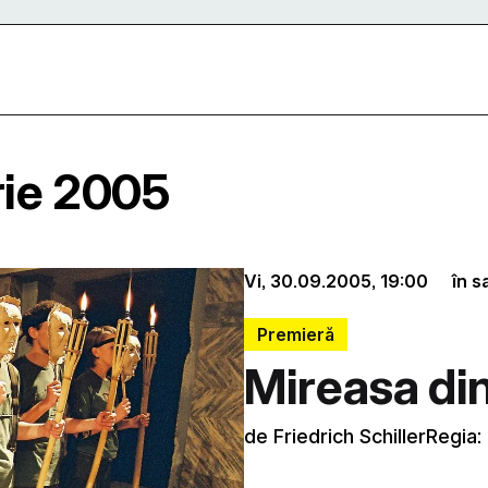
rie 2005
Vi, 30.09.2005,
19:00
în s
Premieră
Mireasa di
de Friedrich SchillerRegia