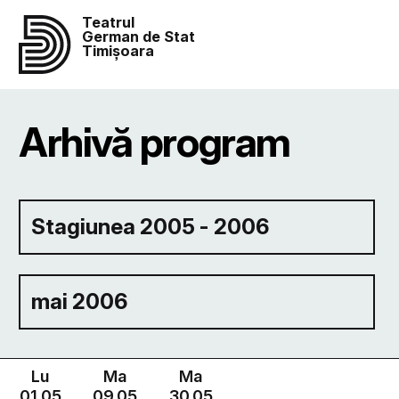
Teatrul
German de Stat
Timișoara
Arhivă program
Stagiunea 2005 - 2006
mai 2006
Lu
Ma
Ma
01.05
09.05
30.05