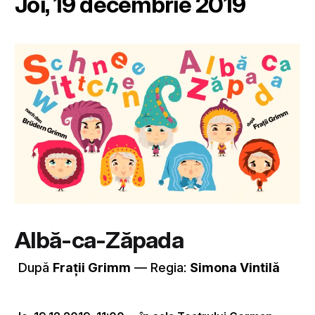
Joi, 19 decembrie 2019
Albă-ca-Zăpada
După
Frații Grimm
–– Regia:
Simona Vintilă