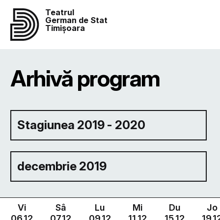
Teatrul
German de Stat
Timișoara
Arhivă program
Stagiunea 2019 - 2020
decembrie 2019
Vi
Sâ
Lu
Mi
Du
Jo
06.12
07.12
09.12
11.12
15.12
19.1