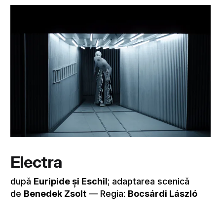
Electra
după
Euripide și Eschil
; adaptarea scenică
de
Benedek Zsolt
–– Regia:
Bocsárdi László