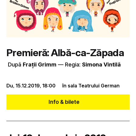
Premieră: Albă-ca-Zăpada
După
Frații Grimm
–– Regia:
Simona Vintilă
Du, 15.12.2019,
18:00
în sala Teatrului German
Info & bilete