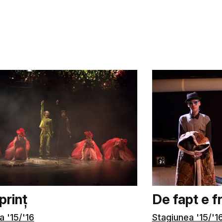
prinț
De fapt e 
a '15/'16
Stagiunea '15/'1