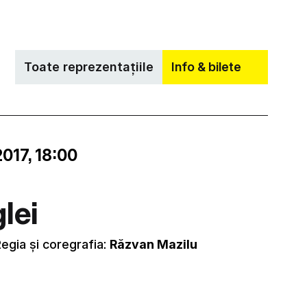
Toate reprezentațiile
Info & bilete
2017, 18:00
lei
Regia și coregrafia:
Răzvan Mazilu