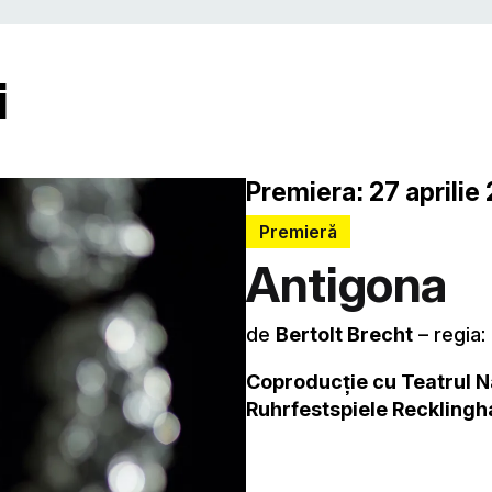
i
Premiera: 27 aprilie 
Premieră
Antigona
de
Bertolt Brecht
– regia:
Coproducție cu Teatrul N
Ruhrfestspiele Recklingh