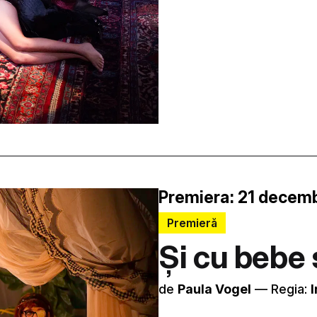
Premiera: 21 decemb
Premieră
Și cu bebe
de
Paula Vogel
–– Regia:
I