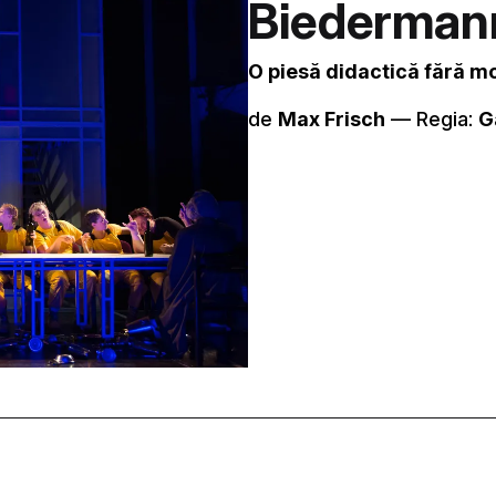
Biedermann 
O piesă didactică fără mo
de
Max Frisch
–– Regia:
G