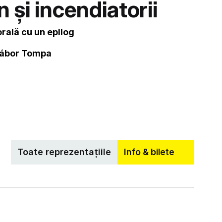
și incendiatorii
rală cu un epilog
ábor Tompa
Toate reprezentațiile
Info & bilete