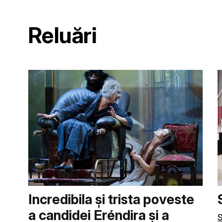
Reluări
Incredibila și trista poveste
a candidei Eréndira și a
S