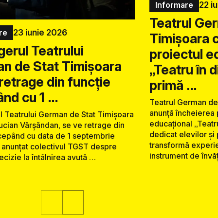
22 i
Informare
Teatrul Ge
23 iunie 2026
re
Timișoara 
erul Teatrului
proiectul e
n de Stat Timișoara
„Teatru în 
retrage din funcție
primă …
ând cu 1 …
Teatrul German de
anunță încheierea 
 Teatrului German de Stat Timișoara
educațional „Teatr
ucian Vărșăndan, se ve retrage din
dedicat elevilor și
ncepând cu data de 1 septembrie
transformă experien
a anunțat colectivul TGST despre
instrument de învăț
cizie la întâlnirea avută …