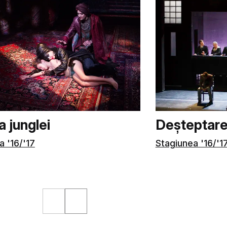
 junglei
Deșteptare
a '16/'17
Stagiunea '16/'1