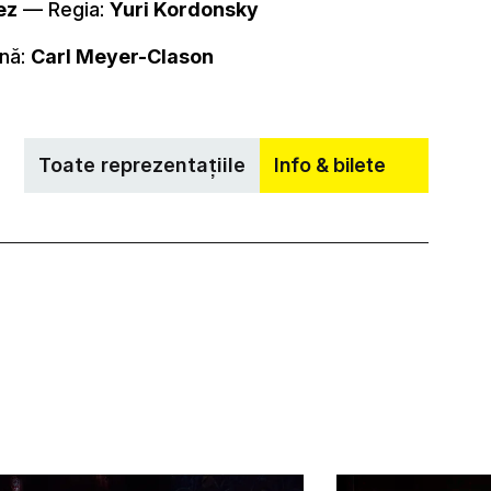
ez
–– Regia:
Yuri Kordonsky
ană:
Carl Meyer-Clason
Toate reprezentațiile
Info & bilete