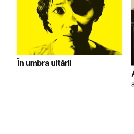
În umbra uitării
S