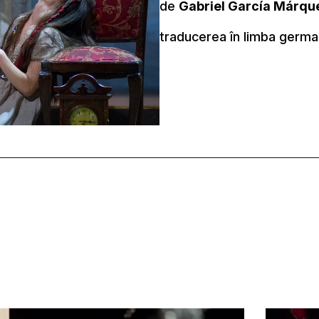
de
Gabriel García Márqu
traducerea în limba germ