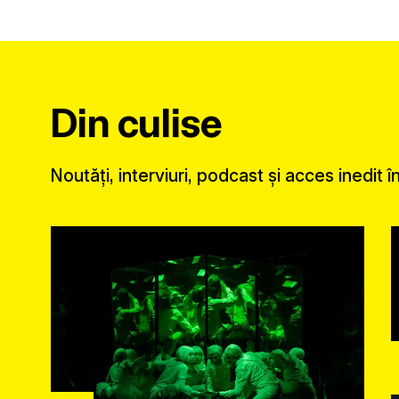
Din culise
Noutăți, interviuri, podcast și acces inedit 