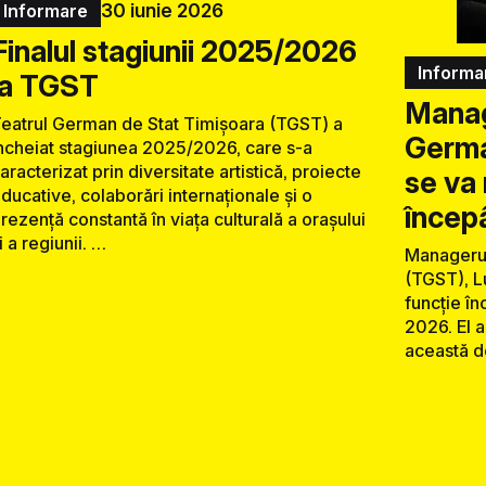
30 iunie 2026
Informare
Finalul stagiunii 2025/2026
Informa
la TGST
Manag
eatrul German de Stat Timișoara (TGST) a
Germa
ncheiat stagiunea 2025/2026, care s-a
aracterizat prin diversitate artistică, proiecte
se va 
ducative, colaborări internaționale și o
încep
rezență constantă în viața culturală a orașului
i a regiunii. …
Managerul
(TGST), L
funcție î
2026. El 
această de