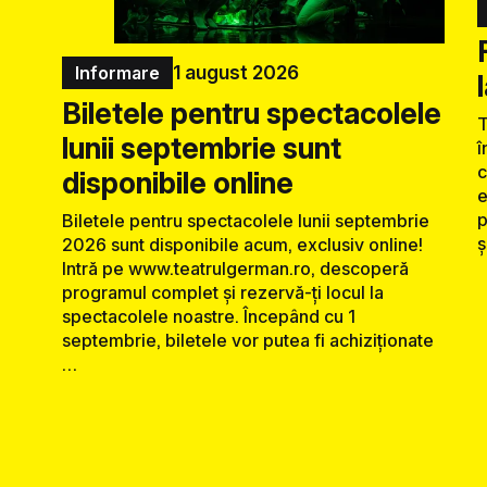
1 august 2026
Informare
Biletele pentru spectacolele
T
lunii septembrie sunt
î
c
disponibile online
e
p
Biletele pentru spectacolele lunii septembrie
ș
2026 sunt disponibile acum, exclusiv online!
Intră pe www.teatrulgerman.ro, descoperă
programul complet și rezervă-ți locul la
spectacolele noastre. Începând cu 1
septembrie, biletele vor putea fi achiziționate
…