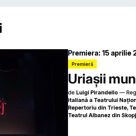
i
Premiera: 15 aprilie 
Premieră
Uriașii mun
de
Luigi Pirandello
–– Reg
italiană a Teatrului Naţio
Repertoriu din Trieste, T
Teatrul Albanez din Skop