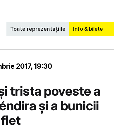
Toate reprezentațiile
Info & bilete
brie 2017, 19:30
și trista poveste a
éndira și a bunicii
flet