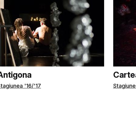
Antigona
Cartea
tagiunea '16/'17
Stagiune