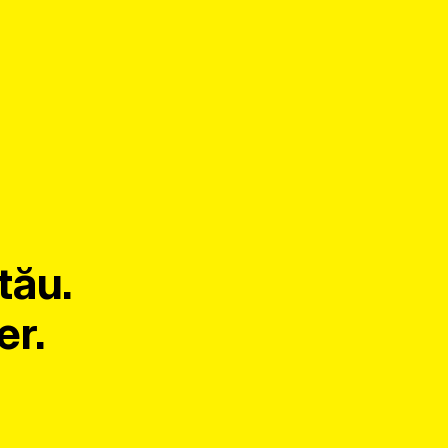
tău.
er.