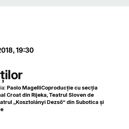
2018, 19:30
ților
ia:
Paolo MagelliCoproducţie cu secţia
nal Croat din Rijeka, Teatrul Sloven de
eatrul „Kosztolányi Dezső“ din Subotica şi
je