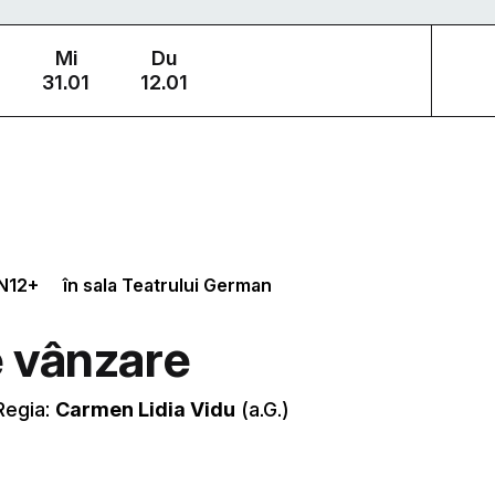
Mi
Du
31.01
12.01
N
12+
în sala Teatrului German
 vânzare
Regia:
Carmen Lidia Vidu
(a.G.)