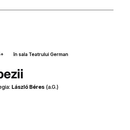
6+
în sala Teatrului German
ezii
egia:
László Béres
(a.G.)