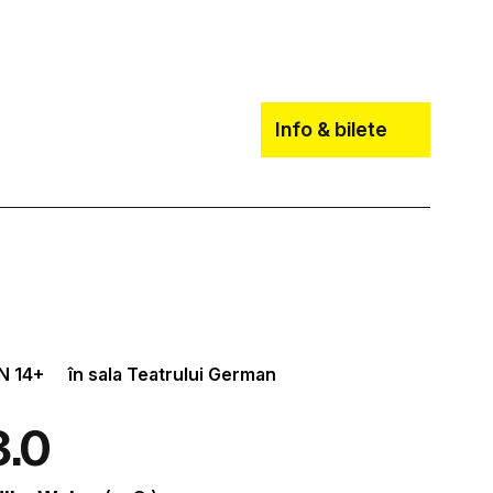
Info & bilete
N
14+
în sala Teatrului German
3.0