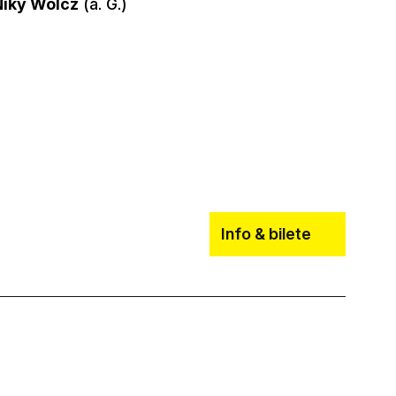
Niky Wolcz
(a. G.)
Info & bilete