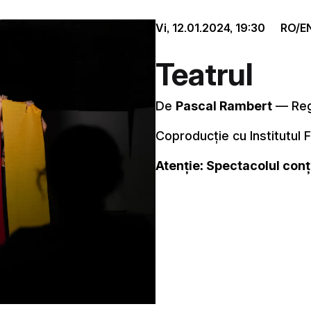
Vi, 12.01.2024,
19:30
RO/E
Teatrul
De
Pascal Rambert
–– Reg
Coproducție cu Institutul 
Atenție: Spectacolul con