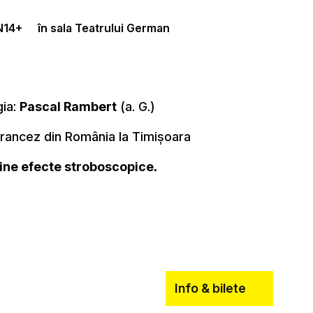
N
14+
în sala Teatrului German
ia:
Pascal Rambert
(a. G.)
Francez din România la Timișoara
ține efecte stroboscopice.
Info & bilete