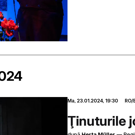
2024
Ma, 23.01.2024,
19:30
RO/
Ţinuturile 
după
Herta Müller
–– Regi