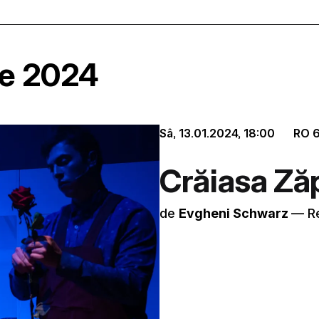
ie 2024
Sâ, 13.01.2024,
18:00
RO
Crăiasa Zăp
de
Evgheni Schwarz
–– R