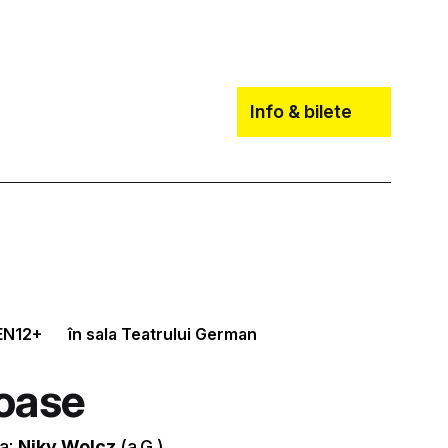
Info & bilete
EN
12+
în sala Teatrului German
joase
a:
Niky Wolcz
(a.G.)