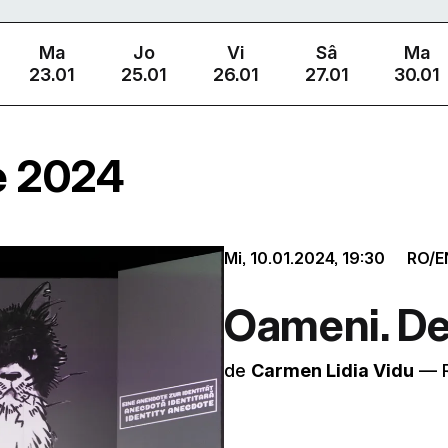
Ma
Jo
Vi
Sâ
Ma
23.01
25.01
26.01
27.01
30.01
ie 2024
Mi, 10.01.2024,
19:30
RO/E
Oameni. De
de
Carmen Lidia Vidu
–– 