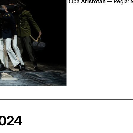
După
Aristofan
–– Regia:
2024