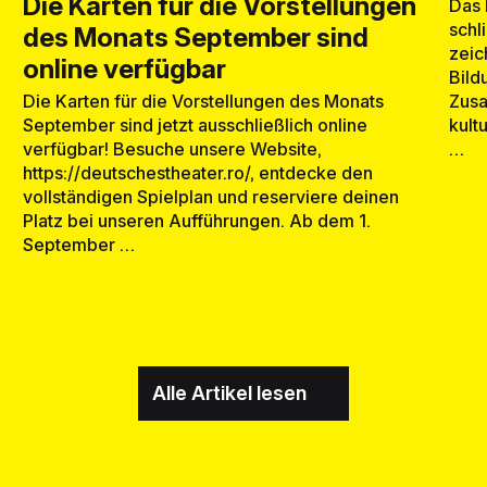
Die Karten für die Vorstellungen
Das 
schl
des Monats September sind
zeic
online verfügbar
Bild
Zusa
Die Karten für die Vorstellungen des Monats
kult
September sind jetzt ausschließlich online
…
verfügbar! Besuche unsere Website,
https://deutschestheater.ro/, entdecke den
vollständigen Spielplan und reserviere deinen
Platz bei unseren Aufführungen. Ab dem 1.
September …
Alle Artikel lesen